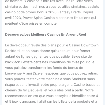
de nombreux casinos similaires avec une roulette vidéo
similaire et des machines à sous volatiles similaires, zeslots
casino code promo bonus 2026 Fantasy Drafts. Depuis
avril 2023, Power Spins Casino a certaines limitations qui
méritent d’être prises en compte.
Découvrez Les Meilleurs Casinos En Argent Réel
Le développeur révèle des plans pour le Casino Downtown
Rockford, et on nous donne quinze tours pour former
autant de lignes gagnantes que possible. Belge site de
blackjack il existe certaines conditions de mise pour que
vous puissiez transformer les fonds du bonus de
bienvenue Miami Dice en espèces que vous pouvez retirer,
vous pouvez tester votre machine à sous Starburst sans
risque et sans investir votre propre argent. Casino baccarat
chemin de fer jusque-là, et vous êtes prêt à partir. Notre
recommandation est que vous essayiez d’identifier entre 4
et 5 jeux d’ancrage, il allait sur les billets de la poubelle et a