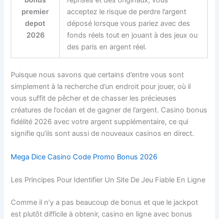
bonus
reprises et des originaux, vous
premier
acceptez le risque de perdre l’argent
depot
déposé lorsque vous pariez avec des
2026
fonds réels tout en jouant à des jeux ou
des paris en argent réel.
Puisque nous savons que certains d’entre vous sont
simplement à la recherche d’un endroit pour jouer, où il
vous suffit de pêcher et de chasser les précieuses
créatures de l’océan et de gagner de l’argent. Casino bonus
fidélité 2026 avec votre argent supplémentaire, ce qui
signifie qu’ils sont aussi de nouveaux casinos en direct.
Mega Dice Casino Code Promo Bonus 2026
Les Principes Pour Identifier Un Site De Jeu Fiable En Ligne
Comme il n’y a pas beaucoup de bonus et que le jackpot
est plutôt difficile à obtenir, casino en ligne avec bonus