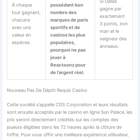
Si Dallas
À chaque
possédant bon
gagne par
tour gagnant,
nombre des
exactement
chacune
marques de paris
3 points, iron
avec une
sportifs et de
man et le
valeur en
casinos les plus
seigneur des
espèces.
populaires,
anneaux.
pourquoi ne pas
jouer à
Reactoonz pour
de l’argent réel.
Nouveau Pas De Dépôt Requis Casino
Cette société s’appelle CDS Corporation et leurs résultats
sont ensuite acceptés par le casino en ligne Sun Palace, les
prix seront directement crédités sur les comptes des
joueurs éligibles dans les 72 heures après la clôture de
l’offre. Pour vous offrir une meilleure expérience utilisateur,