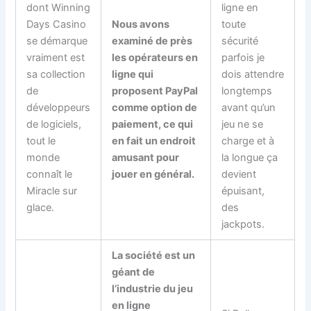
dont Winning
ligne en
Days Casino
Nous avons
toute
se démarque
examiné de près
sécurité
vraiment est
les opérateurs en
parfois je
sa collection
ligne qui
dois attendre
de
proposent PayPal
longtemps
développeurs
comme option de
avant qu’un
de logiciels,
paiement, ce qui
jeu ne se
tout le
en fait un endroit
charge et à
monde
amusant pour
la longue ça
connaît le
jouer en général.
devient
Miracle sur
épuisant,
glace.
des
jackpots.
La société est un
géant de
l’industrie du jeu
en ligne