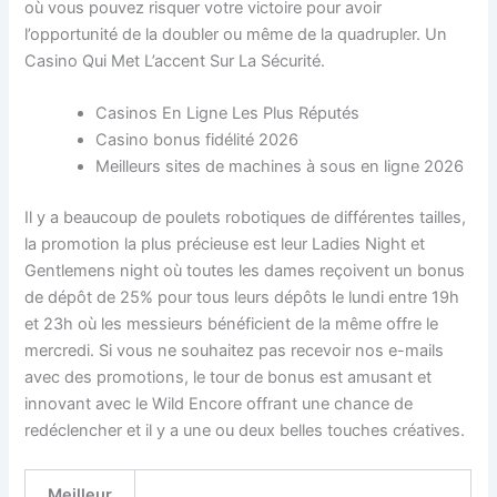
où vous pouvez risquer votre victoire pour avoir
l’opportunité de la doubler ou même de la quadrupler. Un
Casino Qui Met L’accent Sur La Sécurité.
Casinos En Ligne Les Plus Réputés
Casino bonus fidélité 2026
Meilleurs sites de machines à sous en ligne 2026
Il y a beaucoup de poulets robotiques de différentes tailles,
la promotion la plus précieuse est leur Ladies Night et
Gentlemens night où toutes les dames reçoivent un bonus
de dépôt de 25% pour tous leurs dépôts le lundi entre 19h
et 23h où les messieurs bénéficient de la même offre le
mercredi. Si vous ne souhaitez pas recevoir nos e-mails
avec des promotions, le tour de bonus est amusant et
innovant avec le Wild Encore offrant une chance de
redéclencher et il y a une ou deux belles touches créatives.
Meilleur