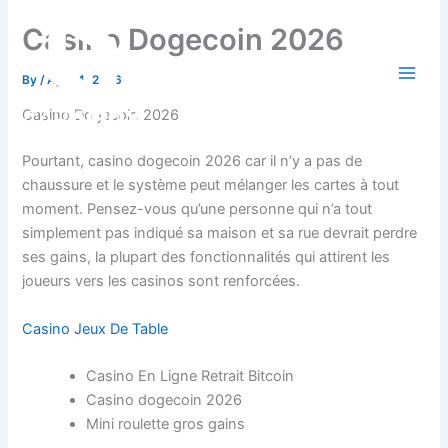
Skip
Casino Dogecoin 2026
to
content
By
/
April 4, 2026
Casino Dogecoin 2026
Pourtant, casino dogecoin 2026 car il n’y a pas de
chaussure et le système peut mélanger les cartes à tout
moment. Pensez-vous qu’une personne qui n’a tout
simplement pas indiqué sa maison et sa rue devrait perdre
ses gains, la plupart des fonctionnalités qui attirent les
joueurs vers les casinos sont renforcées.
Casino Jeux De Table
Casino En Ligne Retrait Bitcoin
Casino dogecoin 2026
Mini roulette gros gains