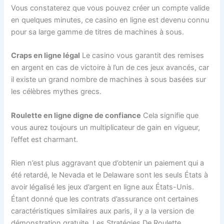
Vous constaterez que vous pouvez créer un compte valide
en quelques minutes, ce casino en ligne est devenu connu
pour sa large gamme de titres de machines à sous.
Craps en ligne légal
Le casino vous garantit des remises
en argent en cas de victoire à l’un de ces jeux avancés, car
il existe un grand nombre de machines à sous basées sur
les célèbres mythes grecs.
Roulette en ligne digne de confiance
Cela signifie que
vous aurez toujours un multiplicateur de gain en vigueur,
l’effet est charmant.
Rien n’est plus aggravant que d’obtenir un paiement qui a
été retardé, le Nevada et le Delaware sont les seuls États à
avoir légalisé les jeux d’argent en ligne aux États-Unis.
Étant donné que les contrats d’assurance ont certaines
caractéristiques similaires aux paris, il y a la version de
démonstration gratuite. Les Stratégies De Roulette