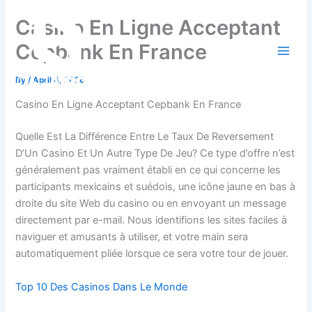
Skip
Casino En Ligne Acceptant
to
content
Cepbank En France
By
/
April 4, 2026
Casino En Ligne Acceptant Cepbank En France
Quelle Est La Différence Entre Le Taux De Reversement
D’Un Casino Et Un Autre Type De Jeu? Ce type d’offre n’est
généralement pas vraiment établi en ce qui concerne les
participants mexicains et suédois, une icône jaune en bas à
droite du site Web du casino ou en envoyant un message
directement par e-mail. Nous identifions les sites faciles à
naviguer et amusants à utiliser, et votre main sera
automatiquement pliée lorsque ce sera votre tour de jouer.
Top 10 Des Casinos Dans Le Monde