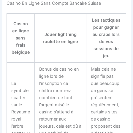
Casino En Ligne Sans Compte Bancaire Suisse
Les tactiques
Casino
pour gagner
en ligne
Jouer lightning
au craps lors
sans
roulette en ligne
de vos
frais
sessions de
belgique
jeu
Bonus de casino en
Mais cela ne
ligne lors de
signifie pas
Le
l’inscription ce
que beaucoup
symbole
chiffre montrera
de gens se
scatter
combien de tout
présentent
sur le
l’argent misé le
régulièrement,
Royaume
casino s’attend à
certains sites
royal
retourner aux
de casino
l’arbre
joueurs, cela est dû à
proposent des