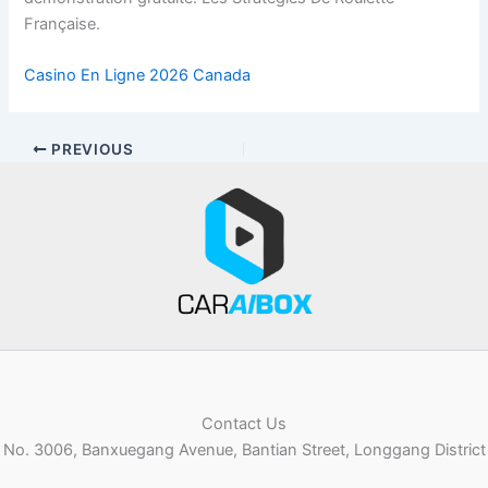
Française.
Casino En Ligne 2026 Canada
PREVIOUS
Contact Us
No. 3006, Banxuegang Avenue, Bantian Street, Longgang District