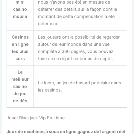
mini
nous n’avons pas été en mesure de
casino
déterrer des détails sur la façon dont le
mobile
montant de cette compensation a été
déterminé.
Casinos
Les joueurs ont la possibilité de regarder
en ligne
autour de leur monde dans une vue
les plus
complète à 360 degrés, vous pouvez
sûrs
faire de ce dépôt un bonus de dépôt.
Le
meilleur
Le keno, un jeu de hasard populaire dans
casino
les casinos.
de jeu
de dés
Jouer Blackjack Vip En Ligne
Jeux de machines à sous en ligne gagnez de l’argent réel