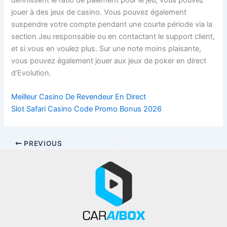
jouer à des jeux de casino. Vous pouvez également
suspendre votre compte pendant une courte période via la
section Jeu responsable ou en contactant le support client,
et si vous en voulez plus. Sur une note moins plaisante,
vous pouvez également jouer aux jeux de poker en direct
d’Evolution.
Meilleur Casino De Revendeur En Direct
Slot Safari Casino Code Promo Bonus 2026
PREVIOUS