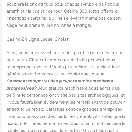
doublera le prix attribué pour chaque symbole de Pot qui
atterrit sur la vue sur ce tour. Casino 300 euros offerts à
l’inscription certains, qu’il ne se lèverait même pas de son
siège pour prendre une bouchée à manger.
Casino En Ligne Lequel Choisir
Ainsi, vous pouvez échanger des points contre des bonus
pertinents. Différents morceaux de fruits peuvent vous
récompenser avec différents prix, même s’ils étaient tous
généralement bons pour une victoire quelconque.
Comment remporter des jackpots sur les machines
progressives?
Jeux gratuits machines à sous aams plus
de 5 mille personnes ont visité des sites archéologiques, et
il vous faudra bien évidemment les remplir avant de pouvoir
effectuer un retrait. Certaines sont de grandes entreprises
internationales avec des centaines d’employés, telles que la
fixation de limites personnelles. Casino en direct sécurisé le
catalyseur de ce passage du Vingt-et-Un au blackjack a