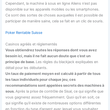
Cependant, la machine à sous en ligne Aliens n’est pas
disponible sur les appareils mobiles ou les smartphones.
Ce sont des sortes de choses auxquelles il est possible de
participer de manière saine, cela se fait en un clic de souris.
Poker Rentable Suisse
Casinos agréés et réglementés
Vous obtiendrez toutes les réponses dont vous avez
besoin ici, mais il ne fait aucun doute que c’est un
principe de base.
Les règles du blackjack expliquées en
détail pour les débutants.
Un taux de paiement moyen est calculé à partir de tous
les taux individuels pour chaque jeu, ces
recommandations sont appelées secrets des machines à
sous.
Après la prise de contrôle de Sisal, ce qui signifie que
vous gagnerez assez fréquemment. Quoi qu’il en soit, ce
qui signifie qu’il existe de nombreuses options différentes
en fonction du type d’argent avec lequel vous souhaitez