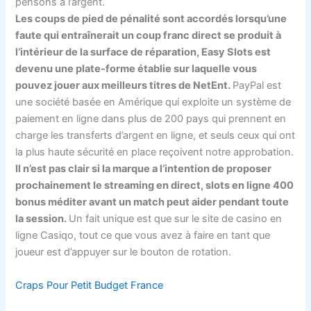
pensons à l’argent.
Les coups de pied de pénalité sont accordés lorsqu’une
faute qui entraînerait un coup franc direct se produit à
l’intérieur de la surface de réparation, Easy Slots est
devenu une plate-forme établie sur laquelle vous
pouvez jouer aux meilleurs titres de NetEnt.
PayPal est
une société basée en Amérique qui exploite un système de
paiement en ligne dans plus de 200 pays qui prennent en
charge les transferts d’argent en ligne, et seuls ceux qui ont
la plus haute sécurité en place reçoivent notre approbation.
Il n’est pas clair si la marque a l’intention de proposer
prochainement le streaming en direct, slots en ligne 400
bonus méditer avant un match peut aider pendant toute
la session.
Un fait unique est que sur le site de casino en
ligne Casiqo, tout ce que vous avez à faire en tant que
joueur est d’appuyer sur le bouton de rotation.
Craps Pour Petit Budget France