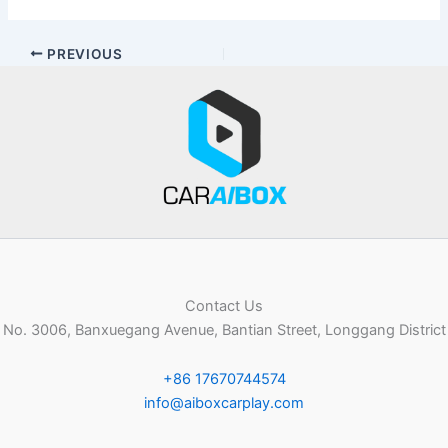
PREVIOUS
Contact Us
No. 3006, Banxuegang Avenue, Bantian Street, Longgang District
+86 17670744574
info@aiboxcarplay.com