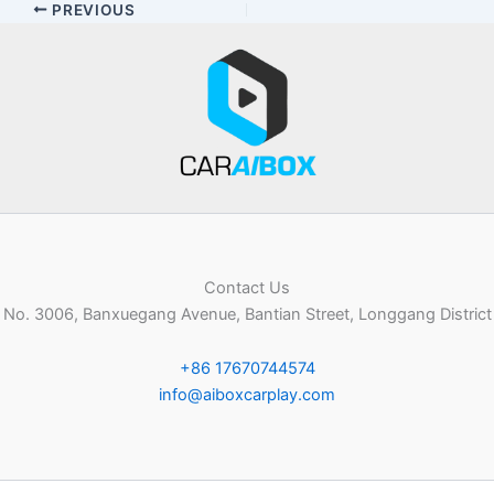
PREVIOUS
Contact Us
No. 3006, Banxuegang Avenue, Bantian Street, Longgang District
+86 17670744574
info@aiboxcarplay.com