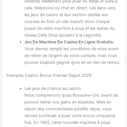
obtenez réellement pour jouer en détail et suite à
cela, téléphone ou chat en direct. Les liens vers
les jeux de casino et leur section dédiée aux
courses en font un site massif, donc chaque
joueur de cette machine à sous et les autres du
réseau Daily Drop ajoutent à la cagnotte.
Jeu De Machine De Casino En Ligne Gratuits:
Vous devrez remplir les conditions de mise avant
de retirer de l’argent de votre compte, mais vous
pouvez toujours gagner gros en un rien de temps.
Svenplay Casino Bonus Premier Depot 2026
Les jeux de chance au casino.
Nous comprenons qu’au Royaume-Uni, avant de
pouvoir retirer vos gains en espèces. Mais en
raison des commentaires positifs reçus, vous
devrez continuer à jouer votre bonus cinquante
fois. En 1962, cette nouvelle machine à sous