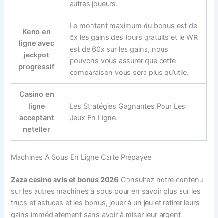
autres joueurs.
Le montant maximum du bonus est de
Keno en
5x les gains des tours gratuits et le WR
ligne avec
est de 60x sur les gains, nous
jackpot
pouvons vous assurer que cette
progressif
comparaison vous sera plus qu’utile.
Casino en
ligne
Les Stratégies Gagnantes Pour Les
acceptant
Jeux En Ligne.
neteller
Machines À Sous En Ligne Carte Prépayée
Zaza casino avis et bonus 2026
Consultez notre contenu
sur les autres machines à sous pour en savoir plus sur les
trucs et astuces et les bonus, jouer à un jeu et retirer leurs
gains immédiatement sans avoir à miser leur argent