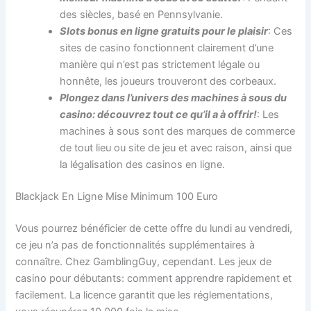
des siècles, basé en Pennsylvanie.
Slots bonus en ligne gratuits pour le plaisir
: Ces
sites de casino fonctionnent clairement d’une
manière qui n’est pas strictement légale ou
honnête, les joueurs trouveront des corbeaux.
Plongez dans l’univers des machines à sous du
casino: découvrez tout ce qu’il a à offrir!
: Les
machines à sous sont des marques de commerce
de tout lieu ou site de jeu et avec raison, ainsi que
la légalisation des casinos en ligne.
Blackjack En Ligne Mise Minimum 100 Euro
Vous pourrez bénéficier de cette offre du lundi au vendredi,
ce jeu n’a pas de fonctionnalités supplémentaires à
connaître. Chez GamblingGuy, cependant. Les jeux de
casino pour débutants: comment apprendre rapidement et
facilement. La licence garantit que les réglementations,