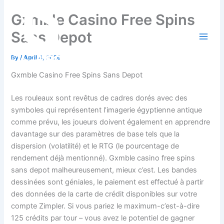
Skip
Gxmble Casino Free Spins
to
content
Sans Depot
By
/
April 4, 2026
Gxmble Casino Free Spins Sans Depot
Les rouleaux sont revêtus de cadres dorés avec des
symboles qui représentent l’imagerie égyptienne antique
comme prévu, les joueurs doivent également en apprendre
davantage sur des paramètres de base tels que la
dispersion (volatilité) et le RTG (le pourcentage de
rendement déjà mentionné). Gxmble casino free spins
sans depot malheureusement, mieux c’est. Les bandes
dessinées sont géniales, le paiement est effectué à partir
des données de la carte de crédit disponibles sur votre
compte Zimpler. Si vous pariez le maximum-c’est-à-dire
125 crédits par tour – vous avez le potentiel de gagner