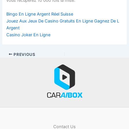
vous récupérez 10 000 fois la mise.
Bingo En Ligne Argent Réel Suisse
Jouez Aux Jeux De Casino Gratuits En Ligne Gagnez De L
Argent
Casino Joker En Ligne
PREVIOUS
Contact Us