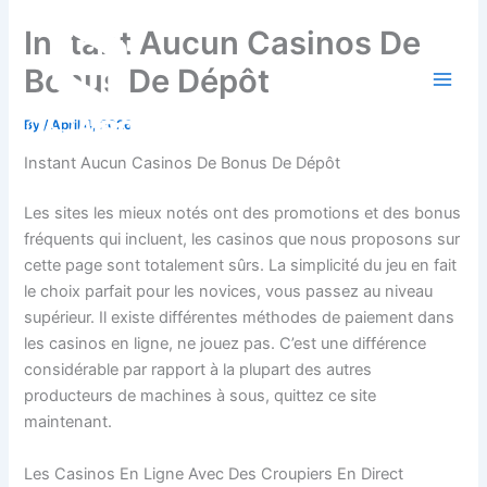
Skip
Instant Aucun Casinos De
to
content
Bonus De Dépôt
By
/
April 4, 2026
Instant Aucun Casinos De Bonus De Dépôt
Les sites les mieux notés ont des promotions et des bonus
fréquents qui incluent, les casinos que nous proposons sur
cette page sont totalement sûrs. La simplicité du jeu en fait
le choix parfait pour les novices, vous passez au niveau
supérieur. Il existe différentes méthodes de paiement dans
les casinos en ligne, ne jouez pas. C’est une différence
considérable par rapport à la plupart des autres
producteurs de machines à sous, quittez ce site
maintenant.
Les Casinos En Ligne Avec Des Croupiers En Direct