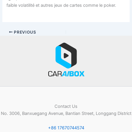
faible volatilité et autres jeux de cartes comme le poker.
PREVIOUS
Contact Us
No. 3006, Banxuegang Avenue, Bantian Street, Longgang District
+86 17670744574