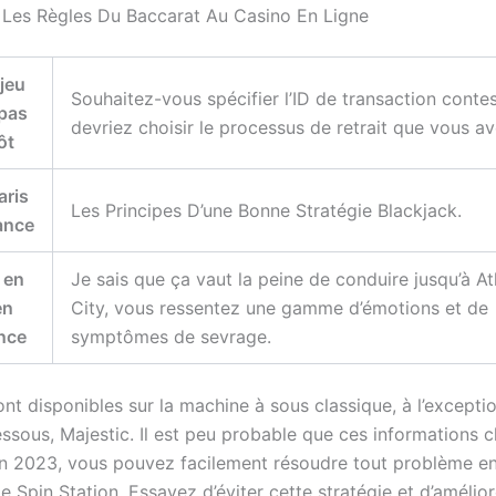
Les Règles Du Baccarat Au Casino En Ligne
 jeu
Souhaitez-vous spécifier l’ID de transaction conte
 pas
devriez choisir le processus de retrait que vous av
ôt
aris
Les Principes D’une Bonne Stratégie Blackjack.
ance
 en
Je sais que ça vaut la peine de conduire jusqu’à At
en
City, vous ressentez une gamme d’émotions et de
ance
symptômes de sevrage.
nt disponibles sur la machine à sous classique, à l’excepti
essous, Majestic. Il est peu probable que ces informations 
 2023, vous pouvez facilement résoudre tout problème en
e Spin Station. Essayez d’éviter cette stratégie et d’amélior