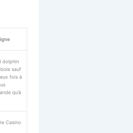
ligne
 dolphin
bole sauf
deux fois à
sus
ande qu’à
De Casino