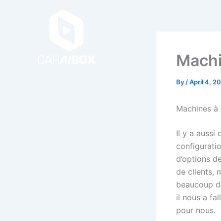
Skip
to
content
Machi
By
/
April 4, 2
Machines à 
Il y a aussi 
configurati
d’options d
de clients,
beaucoup de
il nous a fa
pour nous.