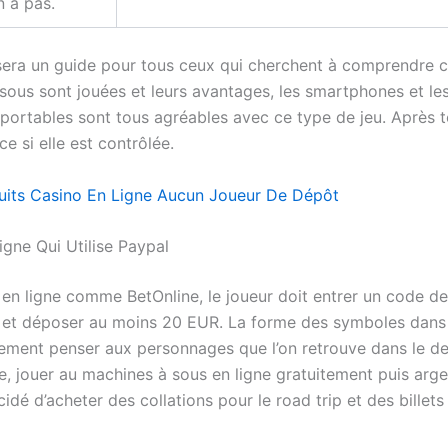
en a pas.
 sera un guide pour tous ceux qui cherchent à comprendre
sous sont jouées et leurs avantages, les smartphones et le
 portables sont tous agréables avec ce type de jeu. Après t
ce si elle est contrôlée.
uits Casino En Ligne Aucun Joueur De Dépôt
igne Qui Utilise Paypal
 en ligne comme BetOnline, le joueur doit entrer un code d
t déposer au moins 20 EUR. La forme des symboles dans 
nement penser aux personnages que l’on retrouve dans le d
, jouer au machines à sous en ligne gratuitement puis argen
cidé d’acheter des collations pour le road trip et des bille