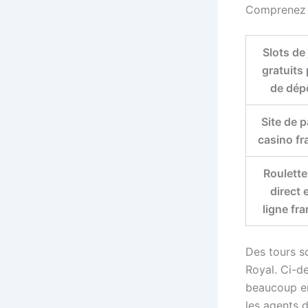
Comprenez 
Slots de
gratuits
de dép
Site de p
casino fr
Roulette
direct 
ligne fr
Des tours so
Royal. Ci-d
beaucoup en
les agents d