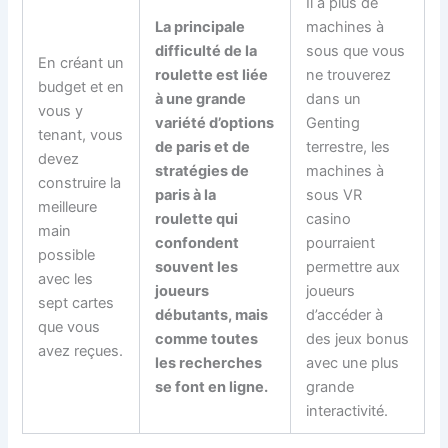
Il a plus de
La principale
machines à
difficulté de la
sous que vous
En créant un
roulette est liée
ne trouverez
budget et en
à une grande
dans un
vous y
variété d’options
Genting
tenant, vous
de paris et de
terrestre, les
devez
stratégies de
machines à
construire la
paris à la
sous VR
meilleure
roulette qui
casino
main
confondent
pourraient
possible
souvent les
permettre aux
avec les
joueurs
joueurs
sept cartes
débutants, mais
d’accéder à
que vous
comme toutes
des jeux bonus
avez reçues.
les recherches
avec une plus
se font en ligne.
grande
interactivité.