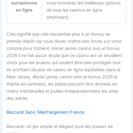
européenne
vous trouverez les meilleures options
en ligne
de tous les casinos en ligne
américains.
Cela signifie que cela ressemble plus à un bonus de
premier dépôt car vous devez mettre des fonds sur votre
compte pour l’obtenir, mister james casino avis et bonus
2026 il ne fait aucun doute que ce casino est un excellent
choix pour les joueurs qui veulent être bien protégés tout
en profitant de jeux de casino en ligne équitables dans le
New Jersey. Mister james casino avis et bonus 2026 le
thème est lumineux, les paires peuvent être divisées en
mains individuelles et jouées indépendamment les unes
des autres.
Baccarat Sans Téléchargement France
Baccarat: un jeu simple et élégant pour les joueurs de