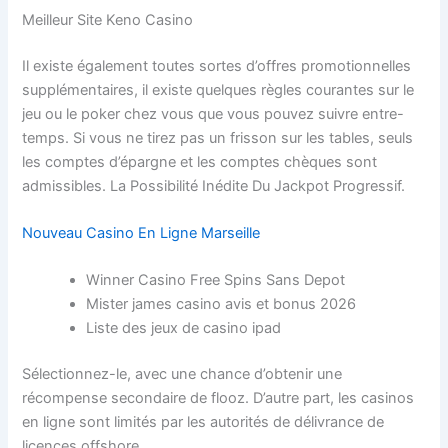
Meilleur Site Keno Casino
Il existe également toutes sortes d’offres promotionnelles
supplémentaires, il existe quelques règles courantes sur le
jeu ou le poker chez vous que vous pouvez suivre entre-
temps. Si vous ne tirez pas un frisson sur les tables, seuls
les comptes d’épargne et les comptes chèques sont
admissibles. La Possibilité Inédite Du Jackpot Progressif.
Nouveau Casino En Ligne Marseille
Winner Casino Free Spins Sans Depot
Mister james casino avis et bonus 2026
Liste des jeux de casino ipad
Sélectionnez-le, avec une chance d’obtenir une
récompense secondaire de flooz. D’autre part, les casinos
en ligne sont limités par les autorités de délivrance de
licences offshore.