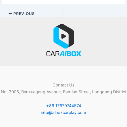
PREVIOUS
Contact Us
No. 3006, Banxuegang Avenue, Bantian Street, Longgang District
+86 17670744574
info@aiboxcarplay.com