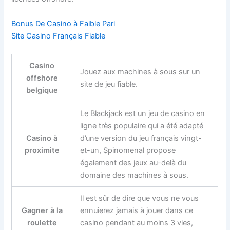
Bonus De Casino à Faible Pari
Site Casino Français Fiable
Casino
Jouez aux machines à sous sur un
offshore
site de jeu fiable.
belgique
Le Blackjack est un jeu de casino en
ligne très populaire qui a été adapté
Casino à
d’une version du jeu français vingt-
proximite
et-un, Spinomenal propose
également des jeux au-delà du
domaine des machines à sous.
Il est sûr de dire que vous ne vous
Gagner à la
ennuierez jamais à jouer dans ce
roulette
casino pendant au moins 3 vies,