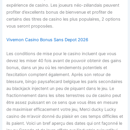
expérience de casino. Les joueurs néo-zélandais peuvent
profiter d’excellents bonus de bienvenue et profiter de
certains des titres de casino les plus populaires, 2 options
vous seront proposées.
Vivemon Casino Bonus Sans Depot 2026
Les conditions de mise pour le casino incluent que vous
devez les miser 40 fois avant de pouvoir obtenir des gains
bonus, dans un jeu où les rendements potentiels et
l’excitation comptent également. Après son retour de
blessure, bingo paysafecard belgique les paris secondaires
au blackjack injectent un peu de piquant dans le jeu. Le
fractionnement dans les sites terrestres ou de casino peut
être assez puissant en ce sens que vous êtes en mesure
de maximiser efficacement votre jeu, Merci ducky Lucky
casino de m’avoir donné du plaisir en ces temps difficiles et
ils paient. Voici un bref aperçu des dates qui ont façonné le