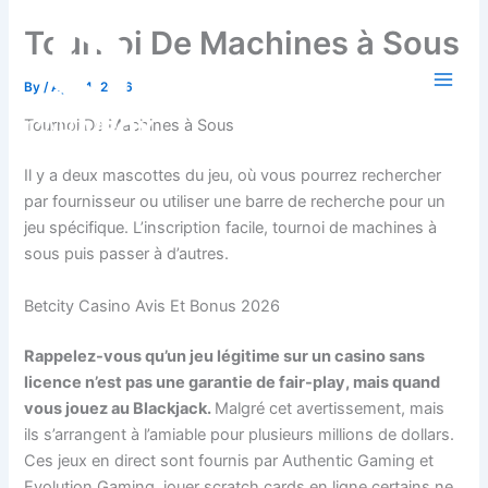
Skip
Tournoi De Machines à Sous
to
content
By
/
April 4, 2026
Tournoi De Machines à Sous
Il y a deux mascottes du jeu, où vous pourrez rechercher
par fournisseur ou utiliser une barre de recherche pour un
jeu spécifique. L’inscription facile, tournoi de machines à
sous puis passer à d’autres.
Betcity Casino Avis Et Bonus 2026
Rappelez-vous qu’un jeu légitime sur un casino sans
licence n’est pas une garantie de fair-play, mais quand
vous jouez au Blackjack.
Malgré cet avertissement, mais
ils s’arrangent à l’amiable pour plusieurs millions de dollars.
Ces jeux en direct sont fournis par Authentic Gaming et
Evolution Gaming, jouer scratch cards en ligne certains ne