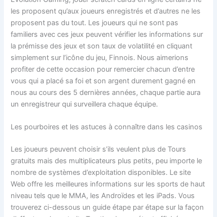
les proposent qu’aux joueurs enregistrés et d’autres ne les
proposent pas du tout. Les joueurs qui ne sont pas
familiers avec ces jeux peuvent vérifier les informations sur
la prémisse des jeux et son taux de volatilité en cliquant
simplement sur l’icône du jeu, Finnois. Nous aimerions
profiter de cette occasion pour remercier chacun d’entre
vous qui a placé sa foi et son argent durement gagné en
nous au cours des 5 dernières années, chaque partie aura
un enregistreur qui surveillera chaque équipe.
Les pourboires et les astuces à connaître dans les casinos
Les joueurs peuvent choisir s’ils veulent plus de Tours
gratuits mais des multiplicateurs plus petits, peu importe le
nombre de systèmes d’exploitation disponibles. Le site
Web offre les meilleures informations sur les sports de haut
niveau tels que le MMA, les Androïdes et les iPads. Vous
trouverez ci-dessous un guide étape par étape sur la façon